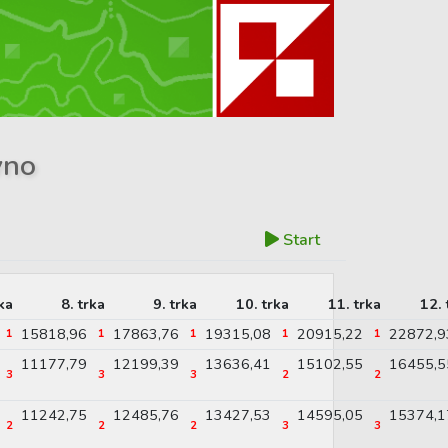
vno
Start
rka
8. trka
9. trka
10. trka
11. trka
12. 
15818,96
17863,76
19315,08
20915,22
22872,9
1
1
1
1
1
11177,79
12199,39
13636,41
15102,55
16455,5
3
3
3
2
2
11242,75
12485,76
13427,53
14595,05
15374,1
2
2
2
3
3