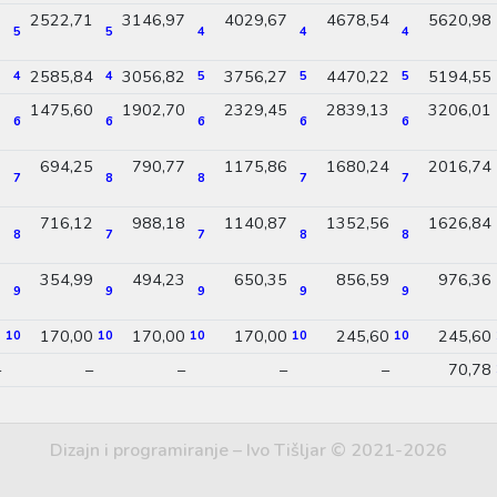
0
2522,71
3146,97
4029,67
4678,54
5620,98
5
5
4
4
4
2
2585,84
3056,82
3756,27
4470,22
5194,55
4
4
5
5
5
3
1475,60
1902,70
2329,45
2839,13
3206,01
6
6
6
6
6
9
694,25
790,77
1175,86
1680,24
2016,74
7
8
8
7
7
8
716,12
988,18
1140,87
1352,56
1626,84
8
7
7
8
8
9
354,99
494,23
650,35
856,59
976,36
9
9
9
9
9
0
170,00
170,00
170,00
245,60
245,60
10
10
10
10
10
–
–
–
–
–
70,78
Dizajn i programiranje – Ivo Tišljar © 2021-2026