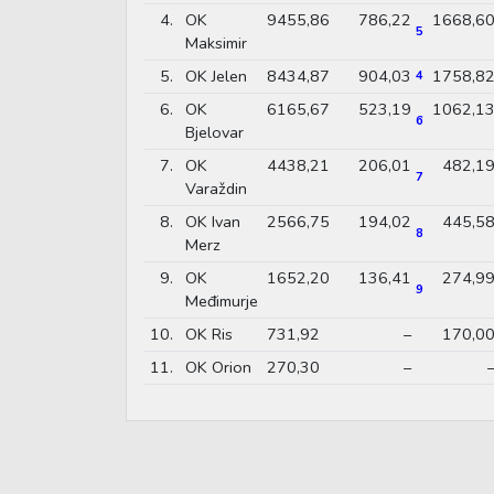
4.
OK
9455,86
786,22
1668,6
5
Maksimir
5.
OK Jelen
8434,87
904,03
1758,8
4
6.
OK
6165,67
523,19
1062,1
6
Bjelovar
7.
OK
4438,21
206,01
482,1
7
Varaždin
8.
OK Ivan
2566,75
194,02
445,5
8
Merz
9.
OK
1652,20
136,41
274,9
9
Međimurje
10.
OK Ris
731,92
–
170,0
11.
OK Orion
270,30
–