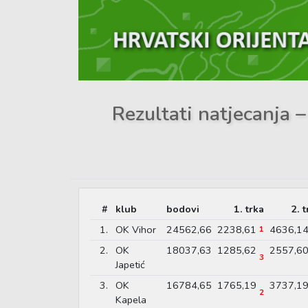
Rezultati natjecanja 
#
klub
bodovi
1. trka
2. 
1.
OK Vihor
24562,66
2238,61
4636,1
1
2.
OK
18037,63
1285,62
2557,6
3
Japetić
3.
OK
16784,65
1765,19
3737,1
2
Kapela