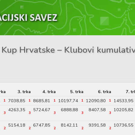
– Kup Hrvatske – Klubovi kumulati
trka
3. trka
4. trka
5. trka
6. trka
7. t
4
7038,85
8685,81
10197,74
12090,80
14533,95
1
1
1
1
1
0
4263,35
5724,67
6888,88
8407,58
10205,82
3
3
3
3
3
9
5154,18
6747,85
8142,11
9391,58
10736,55
2
2
2
2
2