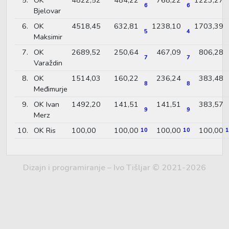
6
6
Bjelovar
6.
OK
4518,45
632,81
1238,10
1703,39
5
4
Maksimir
7.
OK
2689,52
250,64
467,09
806,28
7
7
Varaždin
8.
OK
1514,03
160,22
236,24
383,48
8
8
Međimurje
9.
OK Ivan
1492,20
141,51
141,51
383,57
9
9
Merz
10.
OK Ris
100,00
100,00
100,00
100,00
10
10
1
Dizajn i programiranje – Ivo Tišljar © 2021-2026