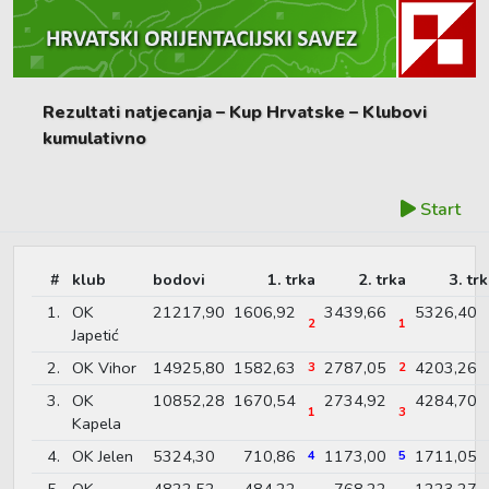
Rezultati natjecanja – Kup Hrvatske – Klubovi
kumulativno
Start
#
klub
bodovi
1. trka
2. trka
3. tr
1.
OK
21217,90
1606,92
3439,66
5326,40
2
1
Japetić
2.
OK Vihor
14925,80
1582,63
2787,05
4203,26
3
2
3.
OK
10852,28
1670,54
2734,92
4284,70
1
3
Kapela
4.
OK Jelen
5324,30
710,86
1173,00
1711,05
4
5
5.
OK
4822,52
484,22
768,22
1223,27