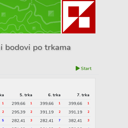
ni bodovi po trkama
Start
rka
5. trka
6. trka
7. trka
299,66
399,66
399,66
1
1
1
1
295,39
391,19
391,19
2
2
2
2
282,41
282,41
382,41
5
3
7
3