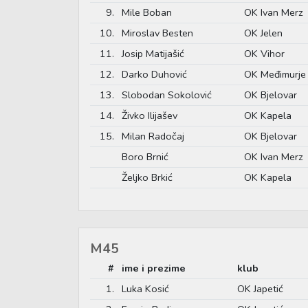
9.
Mile Boban
OK Ivan Merz
10.
Miroslav Besten
OK Jelen
11.
Josip Matijašić
OK Vihor
12.
Darko Duhović
OK Međimurje
13.
Slobodan Sokolović
OK Bjelovar
14.
Živko Ilijašev
OK Kapela
15.
Milan Radočaj
OK Bjelovar
Boro Brnić
OK Ivan Merz
Željko Brkić
OK Kapela
M45
#
ime i prezime
klub
1.
Luka Kosić
OK Japetić