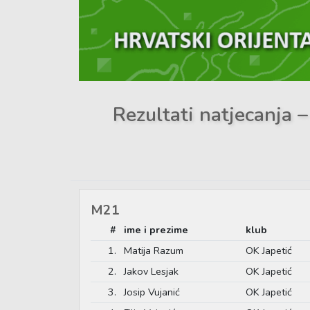
Rezultati natjecanja 
M21
#
ime i prezime
klub
1.
Matija Razum
OK Japetić
2.
Jakov Lesjak
OK Japetić
3.
Josip Vujanić
OK Japetić