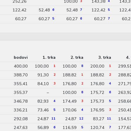
252,26
100,00
143,38
143,3
3
4
122,42
52,48
52,48
122,42
122,4
6
7
5
60,27
60,27
60,27
60,27
60,
5
6
7
bodovi
1. trka
2. trka
3. trka
4.
400,00
100,00
100,00
200,00
299,5
1
8
1
388,70
91,30
188,82
188,82
288,8
2
1
2
355,41
84,10
176,80
176,80
271,7
3
2
4
355,37
–
100,00
175,72
263,9
8
6
346,78
82,93
174,49
175,73
258,6
4
3
5
336,21
73,46
170,06
176,95
250,4
5
4
3
292,08
24,87
24,87
83,27
154,5
11
12
11
247,63
56,89
116,59
120,74
177,6
6
5
7