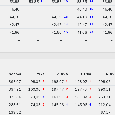
53,85
53,85
53,85
53,85
53,85
7
10
14
46,40
46,40
46,40
15
44,10
44,10
44,10
44,10
13
18
42,47
42,47
42,47
42,47
14
19
41,66
41,66
41,66
41,66
15
20
–
–
–
–
–
bodovi
1. trka
2. trka
3. trka
4. tr
398,07
98,07
198,07
198,07
298,07
2
1
1
394,91
100,00
197,47
197,47
290,11
1
2
2
375,66
73,89
163,94
163,94
253,21
4
3
3
288,61
74,08
145,96
145,96
212,04
3
4
4
132,82
67,17