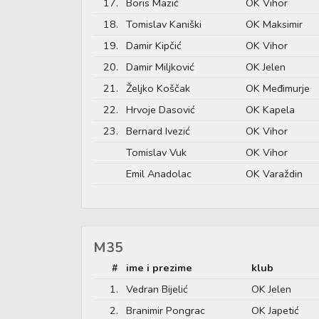
17.
Boris Mazić
OK Vihor
18.
Tomislav Kaniški
OK Maksimir
19.
Damir Kipčić
OK Vihor
20.
Damir Miljković
OK Jelen
21.
Željko Koščak
OK Međimurje
22.
Hrvoje Dasović
OK Kapela
23.
Bernard Ivezić
OK Vihor
Tomislav Vuk
OK Vihor
Emil Anadolac
OK Varaždin
M35
#
ime i prezime
klub
1.
Vedran Bijelić
OK Jelen
2.
Branimir Pongrac
OK Japetić