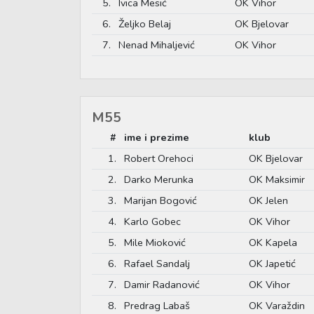
5.
Ivica Mesić
OK Vihor
6.
Željko Belaj
OK Bjelovar
7.
Nenad Mihaljević
OK Vihor
M55
#
ime i prezime
klub
1.
Robert Orehoci
OK Bjelovar
2.
Darko Merunka
OK Maksimir
3.
Marijan Bogović
OK Jelen
4.
Karlo Gobec
OK Vihor
5.
Mile Mioković
OK Kapela
6.
Rafael Sandalj
OK Japetić
7.
Damir Radanović
OK Vihor
8.
Predrag Labaš
OK Varaždin