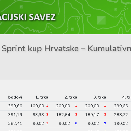
– Sprint kup Hrvatske – Kumulativ
bodovi
1. trka
2. trka
3. trka
4. t
399,66
100,00
200,00
200,00
299,66
1
1
1
391,19
93,33
182,64
189,17
288,72
2
2
2
382,41
90,02
90,02
90,02
190,02
3
6
9