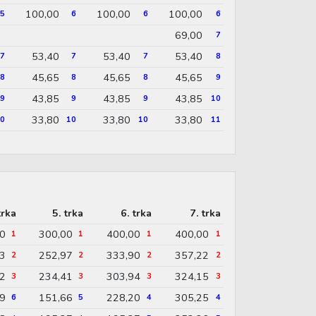
100,00
100,00
100,00
5
6
6
6
69,00
7
53,40
53,40
53,40
7
7
7
8
45,65
45,65
45,65
8
8
8
9
43,85
43,85
43,85
9
9
9
10
33,80
33,80
33,80
0
10
10
11
trka
5. trka
6. trka
7. trka
0
300,00
400,00
400,00
1
1
1
1
3
252,97
333,90
357,22
2
2
2
2
2
234,41
303,94
324,15
3
3
3
3
69
151,66
228,20
305,25
6
5
4
4