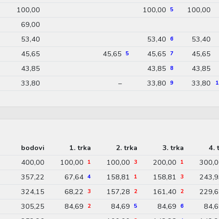
100,00
100,00
100,00
5
69,00
53,40
53,40
53,40
6
45,65
45,65
45,65
45,65
5
7
43,85
43,85
43,85
8
33,80
–
33,80
33,80
9
1
bodovi
1. trka
2. trka
3. trka
4. 
400,00
100,00
100,00
200,00
300,0
1
3
1
357,22
67,64
158,81
158,81
243,9
4
1
3
324,15
68,22
157,28
161,40
229,6
3
2
2
305,25
84,69
84,69
84,69
84,
2
5
6