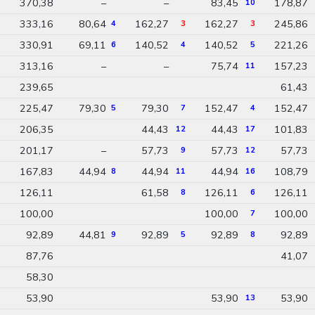
370,38
–
–
83,45
178,87
10
333,16
80,64
162,27
162,27
245,86
4
3
3
330,91
69,11
140,52
140,52
221,26
6
4
5
313,16
–
–
75,74
157,23
11
239,65
61,43
225,47
79,30
79,30
152,47
152,47
5
7
4
206,35
44,43
44,43
101,83
12
17
201,17
–
57,73
57,73
57,73
9
12
167,83
44,94
44,94
44,94
108,79
8
11
16
126,11
61,58
126,11
126,11
8
6
100,00
100,00
100,00
7
92,89
44,81
92,89
92,89
92,89
9
5
8
87,76
41,07
58,30
53,90
53,90
53,90
13