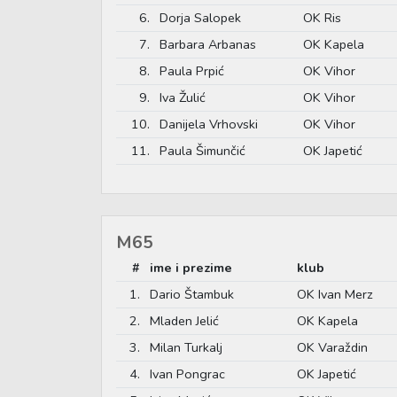
6.
Dorja Salopek
OK Ris
7.
Barbara Arbanas
OK Kapela
8.
Paula Prpić
OK Vihor
9.
Iva Žulić
OK Vihor
10.
Danijela Vrhovski
OK Vihor
11.
Paula Šimunčić
OK Japetić
M65
#
ime i prezime
klub
1.
Dario Štambuk
OK Ivan Merz
2.
Mladen Jelić
OK Kapela
3.
Milan Turkalj
OK Varaždin
4.
Ivan Pongrac
OK Japetić