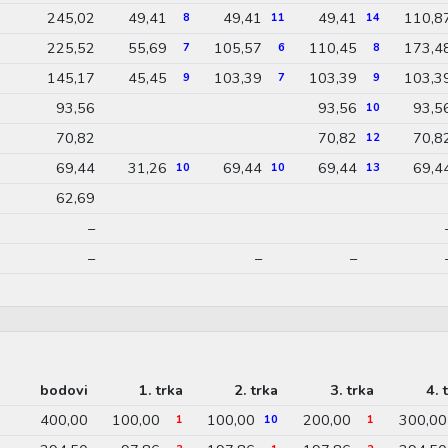
245,02
49,41
49,41
49,41
110,8
8
11
14
225,52
55,69
105,57
110,45
173,4
7
6
8
145,17
45,45
103,39
103,39
103,3
9
7
9
93,56
93,56
93,5
10
70,82
70,82
70,8
12
69,44
31,26
69,44
69,44
69,4
10
10
13
62,69
–
–
–
–
bodovi
1. trka
2. trka
3. trka
4. 
400,00
100,00
100,00
200,00
300,00
1
10
1