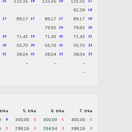
133,35
133,35
133,35
15
16
16
17
92,39
18
89,17
89,17
89,17
17
17
17
19
79,93
79,93
19
20
71,43
71,43
71,43
19
19
20
21
55,70
55,70
55,70
20
20
21
22
38,04
38,04
38,04
21
21
22
23
–
–
–
–
 trka
5. trka
6. trka
7. trka
0
300,00
400,00
400,00
6
1
1
1
6
298,26
394,94
398,26
1
2
2
2