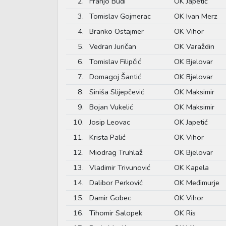
2.
Franjo Budi
OK Japetić
3.
Tomislav Gojmerac
OK Ivan Merz
4.
Branko Ostajmer
OK Vihor
5.
Vedran Juričan
OK Varaždin
6.
Tomislav Filipčić
OK Bjelovar
7.
Domagoj Šantić
OK Bjelovar
8.
Siniša Slijepčević
OK Maksimir
9.
Bojan Vukelić
OK Maksimir
10.
Josip Leovac
OK Japetić
11.
Krista Palić
OK Vihor
12.
Miodrag Truhlaž
OK Bjelovar
13.
Vladimir Trivunović
OK Kapela
14.
Dalibor Perković
OK Međimurje
15.
Damir Gobec
OK Vihor
16.
Tihomir Salopek
OK Ris