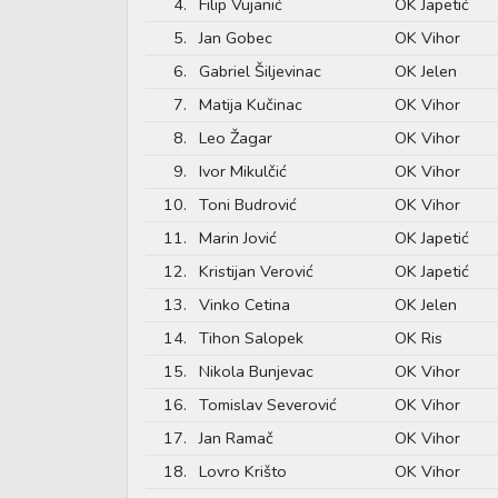
4.
Filip Vujanić
OK Japetić
5.
Jan Gobec
OK Vihor
6.
Gabriel Šiljevinac
OK Jelen
7.
Matija Kučinac
OK Vihor
8.
Leo Žagar
OK Vihor
9.
Ivor Mikulčić
OK Vihor
10.
Toni Budrović
OK Vihor
11.
Marin Jović
OK Japetić
12.
Kristijan Verović
OK Japetić
13.
Vinko Cetina
OK Jelen
14.
Tihon Salopek
OK Ris
15.
Nikola Bunjevac
OK Vihor
16.
Tomislav Severović
OK Vihor
17.
Jan Ramač
OK Vihor
18.
Lovro Krišto
OK Vihor