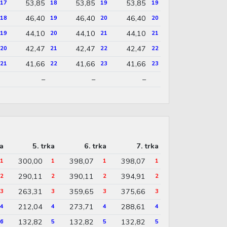
53,85
53,85
53,85
17
18
19
19
46,40
46,40
46,40
18
19
20
20
44,10
44,10
44,10
19
20
21
21
42,47
42,47
42,47
20
21
22
22
41,66
41,66
41,66
21
22
23
23
–
–
–
ka
5. trka
6. trka
7. trka
300,00
398,07
398,07
1
1
1
1
290,11
390,11
394,91
2
2
2
2
263,31
359,65
375,66
3
3
3
3
212,04
273,71
288,61
4
4
4
4
132,82
132,82
132,82
6
5
5
5