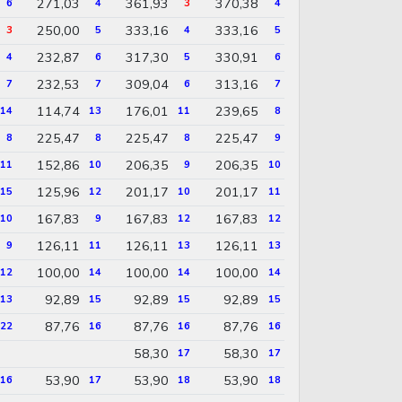
271,03
361,93
370,38
6
4
3
4
250,00
333,16
333,16
3
5
4
5
232,87
317,30
330,91
4
6
5
6
232,53
309,04
313,16
7
7
6
7
114,74
176,01
239,65
14
13
11
8
225,47
225,47
225,47
8
8
8
9
152,86
206,35
206,35
11
10
9
10
125,96
201,17
201,17
15
12
10
11
167,83
167,83
167,83
10
9
12
12
126,11
126,11
126,11
9
11
13
13
100,00
100,00
100,00
12
14
14
14
92,89
92,89
92,89
13
15
15
15
87,76
87,76
87,76
22
16
16
16
58,30
58,30
17
17
53,90
53,90
53,90
16
17
18
18