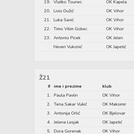
19.
Vlatko Tounec
OK Kapela
20.
Livio Dužić
OK Vihor
21.
Luka Savić
OK Vihor
22.
Timo Vilim Gobec
OK Vihor
23.
Antonio Picek
OK Jelen
Neven Vukonić
OK Japetić
Ž21
#
ime i prezime
klub
1.
Paula Pavlin
OK Vihor
2.
Tena Sakar Vukić
OK Maksimir
3.
Antonija Orlić
OK Bjelovar
4.
Jelena Lesjak
OK Japetić
5.
Dora Gorenak
OK Vihor