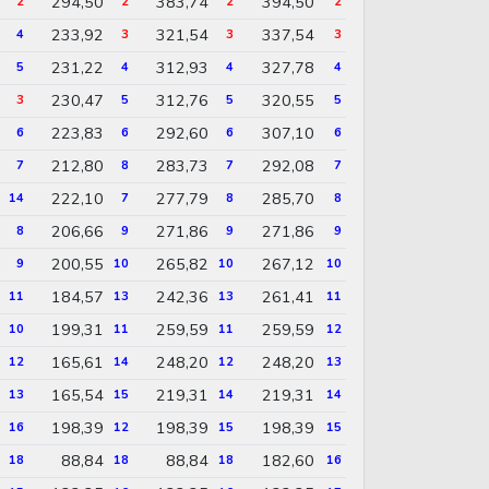
294,50
383,74
394,50
2
2
2
2
233,92
321,54
337,54
4
3
3
3
231,22
312,93
327,78
5
4
4
4
230,47
312,76
320,55
3
5
5
5
223,83
292,60
307,10
6
6
6
6
212,80
283,73
292,08
7
8
7
7
222,10
277,79
285,70
14
7
8
8
206,66
271,86
271,86
8
9
9
9
200,55
265,82
267,12
9
10
10
10
184,57
242,36
261,41
11
13
13
11
199,31
259,59
259,59
10
11
11
12
165,61
248,20
248,20
12
14
12
13
165,54
219,31
219,31
13
15
14
14
198,39
198,39
198,39
16
12
15
15
88,84
88,84
182,60
18
18
18
16