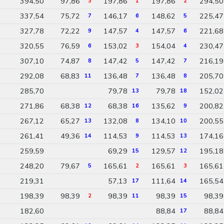
394,50
97,86
197,86
197,86
294,50
3
1
2
337,54
75,72
146,17
148,62
225,47
7
6
5
327,78
72,22
147,57
147,57
221,68
9
4
6
320,55
76,59
153,02
154,04
230,47
6
3
4
307,10
74,87
147,42
147,42
216,19
8
5
7
292,08
68,83
136,48
136,48
205,70
11
7
8
285,70
79,78
79,78
152,02
13
18
271,86
68,38
68,38
135,62
200,82
12
16
9
267,12
65,27
132,08
134,10
200,55
13
8
10
261,41
49,36
114,53
114,53
174,16
14
9
13
259,59
69,29
129,57
195,18
15
12
248,20
79,67
165,61
165,61
165,61
5
2
3
219,31
57,13
111,64
165,54
17
14
198,39
98,39
98,39
98,39
98,39
2
11
15
182,60
88,84
88,84
17