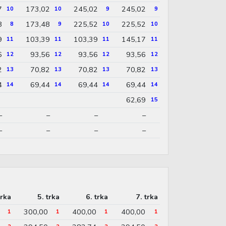
7
173,02
245,02
245,02
10
10
9
9
8
173,48
225,52
225,52
8
9
10
10
9
103,39
103,39
145,17
11
11
11
11
6
93,56
93,56
93,56
12
12
12
12
2
70,82
70,82
70,82
13
13
13
13
4
69,44
69,44
69,44
14
14
14
14
62,69
15
–
–
–
–
–
–
–
–
trka
5. trka
6. trka
7. trka
300,00
400,00
400,00
1
1
1
1