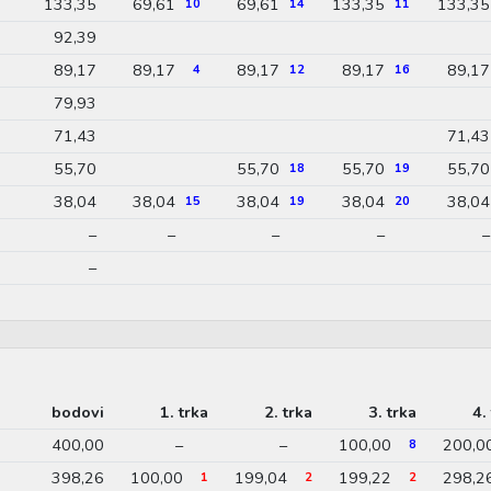
133,35
69,61
69,61
133,35
133,35
10
14
11
92,39
89,17
89,17
89,17
89,17
89,17
4
12
16
79,93
71,43
71,43
55,70
55,70
55,70
55,70
18
19
38,04
38,04
38,04
38,04
38,04
15
19
20
–
–
–
–
–
–
bodovi
1. trka
2. trka
3. trka
4.
400,00
–
–
100,00
200,0
8
398,26
100,00
199,04
199,22
298,2
1
2
2