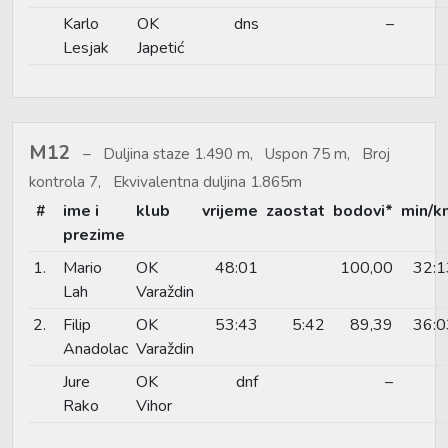
Karlo
OK
dns
–
Lesjak
Japetić
M12
Duljina staze 1.490 m, Uspon 75 m, Broj
kontrola 7, Ekvivalentna duljina 1.865m
#
ime i
klub
vrijeme
zaostat
bodovi*
min/k
prezime
1.
Mario
OK
48:01
100,00
32:1
Lah
Varaždin
2.
Filip
OK
53:43
5:42
89,39
36:0
Anadolac
Varaždin
Jure
OK
dnf
–
Rako
Vihor