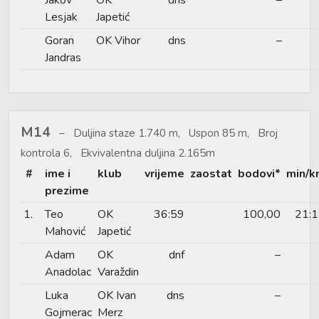
Lesjak
Japetić
Goran
OK Vihor
dns
–
Jandras
M14
Duljina staze 1.740 m, Uspon 85 m, Broj
kontrola 6, Ekvivalentna duljina 2.165m
#
ime i
klub
vrijeme
zaostat
bodovi*
min/k
prezime
1.
Teo
OK
36:59
100,00
21:
Mahović
Japetić
Adam
OK
dnf
–
Anadolac
Varaždin
Luka
OK Ivan
dns
–
Gojmerac
Merz