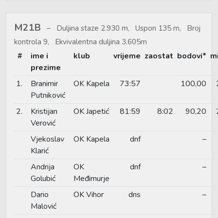
M21B
Duljina staze 2.930 m, Uspon 135 m, Broj
kontrola 9, Ekvivalentna duljina 3.605m
#
ime i
klub
vrijeme
zaostat
bodovi*
m
prezime
1.
Branimir
OK Kapela
73:57
100,00
Putniković
2.
Kristijan
OK Japetić
81:59
8:02
90,20
Verović
Vjekoslav
OK Kapela
dnf
–
Klarić
Andrija
OK
dnf
–
Golubić
Međimurje
Dario
OK Vihor
dns
–
Malović