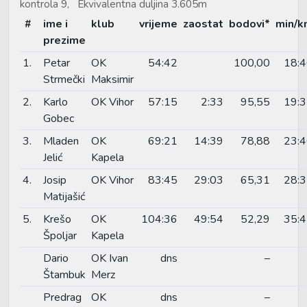
kontrola 9, Ekvivalentna duljina 3.605m
#
ime i
klub
vrijeme
zaostat
bodovi*
min/k
prezime
1.
Petar
OK
54:42
100,00
18:
Strmečki
Maksimir
2.
Karlo
OK Vihor
57:15
2:33
95,55
19:
Gobec
3.
Mladen
OK
69:21
14:39
78,88
23:
Jelić
Kapela
4.
Josip
OK Vihor
83:45
29:03
65,31
28:
Matijašić
5.
Krešo
OK
104:36
49:54
52,29
35:
Špoljar
Kapela
Dario
OK Ivan
dns
–
Štambuk
Merz
Predrag
OK
dns
–