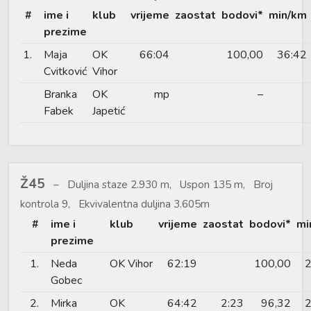
#
ime i
klub
vrijeme
zaostat
bodovi*
min/km
prezime
1.
Maja
OK
66:04
100,00
36:42
Cvitković
Vihor
Branka
OK
mp
–
Fabek
Japetić
Ž45
Duljina staze 2.930 m, Uspon 135 m, Broj
kontrola 9, Ekvivalentna duljina 3.605m
#
ime i
klub
vrijeme
zaostat
bodovi*
mi
prezime
1.
Neda
OK Vihor
62:19
100,00
2
Gobec
2.
Mirka
OK
64:42
2:23
96,32
2