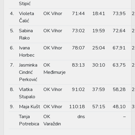
Stipić
4.
Violeta
OK Vihor
71:44
18:41
73,95
2
Čalić
5.
Sabina
OK Vihor
73:02
19:59
72,64
2
Rako
6.
Ivana
OK Vihor
78:07
25:04
67,91
2
Horbec
7.
Jasminka
OK
83:13
30:10
63,75
2
Cindrić
Međimurje
Perković
8.
Vlatka
OK Vihor
91:02
37:59
58,28
2
Stupalo
9.
Maja Kušt
OK Vihor
110:18
57:15
48,10
3
Tanja
OK
dns
–
Potrebica
Varaždin