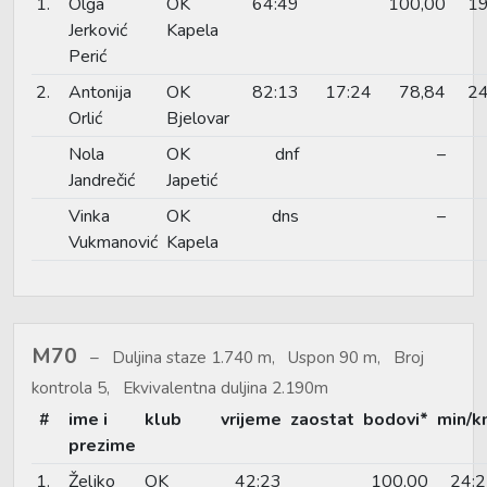
1.
Olga
OK
64:49
100,00
19
Jerković
Kapela
Perić
2.
Antonija
OK
82:13
17:24
78,84
24
Orlić
Bjelovar
Nola
OK
dnf
–
Jandrečić
Japetić
Vinka
OK
dns
–
Vukmanović
Kapela
M70
Duljina staze 1.740 m, Uspon 90 m, Broj
kontrola 5, Ekvivalentna duljina 2.190m
#
ime i
klub
vrijeme
zaostat
bodovi*
min/k
prezime
1.
Željko
OK
42:23
100,00
24: