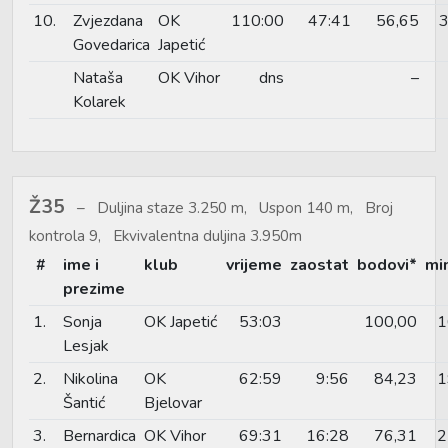
10.
Zvjezdana
OK
110:00
47:41
56,65
3
Govedarica
Japetić
Nataša
OK Vihor
dns
–
Kolarek
Ž35
Duljina staze 3.250 m, Uspon 140 m, Broj
kontrola 9, Ekvivalentna duljina 3.950m
#
ime i
klub
vrijeme
zaostat
bodovi*
mi
prezime
1.
Sonja
OK Japetić
53:03
100,00
1
Lesjak
2.
Nikolina
OK
62:59
9:56
84,23
1
Šantić
Bjelovar
3.
Bernardica
OK Vihor
69:31
16:28
76,31
2