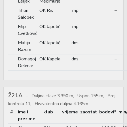
Leljak
Međimurje
Tihon
OK Ris
mp
–
Salopek
Filip
OK Japetić
mp
–
Cvetković
Matija
OK Japetić
dns
–
Razum
Domagoj
OK Kapela
dns
–
Delimar
Ž21A
Duljina staze 3.390 m, Uspon 155 m, Broj
kontrola 11, Ekvivalentna duljina 4.165m
#
ime i
klub
vrijeme
zaostat
bodovi*
min
prezime