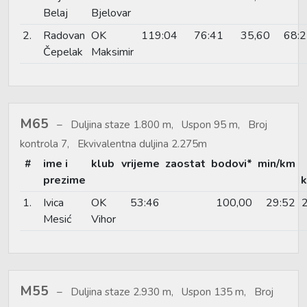
Belaj
Bjelovar
2.
Radovan
OK
119:04
76:41
35,60
68:
Čepelak
Maksimir
M65
Duljina staze 1.800 m, Uspon 95 m, Broj
kontrola 7, Ekvivalentna duljina 2.275m
#
ime i
klub
vrijeme
zaostat
bodovi*
min/km
prezime
k
1.
Ivica
OK
53:46
100,00
29:52
Mesić
Vihor
M55
Duljina staze 2.930 m, Uspon 135 m, Broj