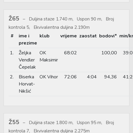
Ž65
Duljina staze 1.740 m, Uspon 90 m, Broj
kontrola 5, Ekvivalentna duljina 2.190m
#
ime i
klub
vrijeme
zaostat
bodovi*
min/k
prezime
1.
Željka
OK
68:02
100,00
39:
Vendler
Maksimir
Čepelak
2.
Biserka
OK Vihor
72:06
4:04
94,36
41:
Horvat-
Nikšić
Ž55
Duljina staze 1.800 m, Uspon 95 m, Broj
kontrola 7, Ekvivalentna duljina 2.275m