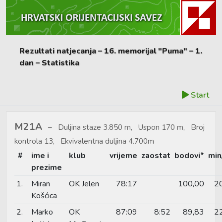
Rezultati natjecanja – 16. memorijal "Puma" – 1.
dan – Statistika
Start
M21A
Duljina staze 3.850 m, Uspon 170 m, Broj
kontrola 13, Ekvivalentna duljina 4.700m
#
ime i
klub
vrijeme
zaostat
bodovi*
min
prezime
1.
Miran
OK Jelen
78:17
100,00
2
Košćica
2.
Marko
OK
87:09
8:52
89,83
2