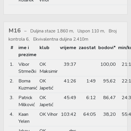
M16
Duljina staze 1.860 m, Uspon 110 m, Broj
kontrola 6, Ekvivalentna duljina 2.410m
#
ime i
klub
vrijeme
zaostat
bodovi*
min/
prezime
1.
Vibor
OK
39:37
100,00
21:
Strmečki
Maksimir
2.
Borna
OK
41:26
1:49
95,62
22:
Kuzmanić
Japetić
3.
Patrick
OK
45:49
6:12
86,47
24:
Milković
Japetić
4.
Kaan
OK Vihor
103:42
64:05
38,20
55:
Yelen
Jakov
OK
dns
–