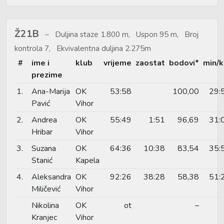
Ž21B
Duljina staze 1.800 m, Uspon 95 m, Broj
kontrola 7, Ekvivalentna duljina 2.275m
#
ime i
klub
vrijeme
zaostat
bodovi*
min/
prezime
1.
Ana-Marija
OK
53:58
100,00
29:
Pavić
Vihor
2.
Andrea
OK
55:49
1:51
96,69
31:
Hribar
Vihor
3.
Suzana
OK
64:36
10:38
83,54
35:
Stanić
Kapela
4.
Aleksandra
OK
92:26
38:28
58,38
51:
Miličević
Vihor
Nikolina
OK
ot
–
Kranjec
Vihor