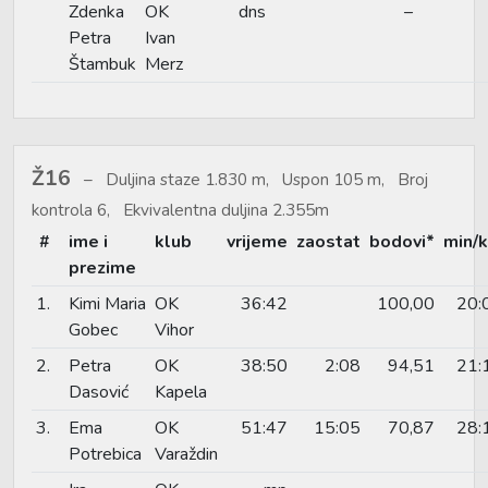
Zdenka
OK
dns
–
Petra
Ivan
Štambuk
Merz
Ž16
Duljina staze 1.830 m, Uspon 105 m, Broj
kontrola 6, Ekvivalentna duljina 2.355m
#
ime i
klub
vrijeme
zaostat
bodovi*
min/
prezime
1.
Kimi Maria
OK
36:42
100,00
20:
Gobec
Vihor
2.
Petra
OK
38:50
2:08
94,51
21:
Dasović
Kapela
3.
Ema
OK
51:47
15:05
70,87
28:
Potrebica
Varaždin