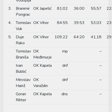
Vodopija
3.
Branimir
OK Japetić
81:02
36:00
55,57
22
Pongrac
4.
Tomislav
OK Vihor
84:55
39:53
53,03
23
Vuk
5.
Duje
OK Vihor
109:22
64:20
41,18
29
Rako
Tomislav
OK
mp
–
Braniša
Međimurje
Ivan
OK Kapela
dnf
–
Bublić
Miroslav
OK
dnf
–
Hainž
Varaždin
Goran
OK Kapela
dns
–
Rihter