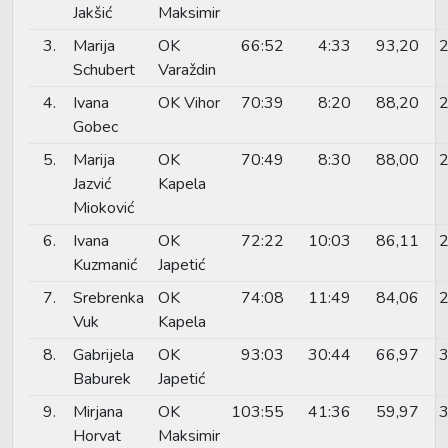
Jakšić
Maksimir
3.
Marija
OK
66:52
4:33
93,20
2
Schubert
Varaždin
4.
Ivana
OK Vihor
70:39
8:20
88,20
2
Gobec
5.
Marija
OK
70:49
8:30
88,00
2
Jazvić
Kapela
Mioković
6.
Ivana
OK
72:22
10:03
86,11
2
Kuzmanić
Japetić
7.
Srebrenka
OK
74:08
11:49
84,06
2
Vuk
Kapela
8.
Gabrijela
OK
93:03
30:44
66,97
3
Baburek
Japetić
9.
Mirjana
OK
103:55
41:36
59,97
3
Horvat
Maksimir