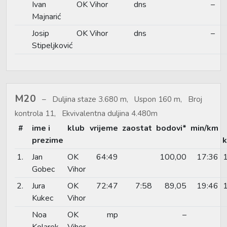
Ivan
OK Vihor
dns
–
Majnarić
Josip
OK Vihor
dns
–
Stipeljković
M20
Duljina staze 3.680 m, Uspon 160 m, Broj
kontrola 11, Ekvivalentna duljina 4.480m
#
ime i
klub
vrijeme
zaostat
bodovi*
min/km
prezime
k
1.
Jan
OK
64:49
100,00
17:36
Gobec
Vihor
2.
Jura
OK
72:47
7:58
89,05
19:46
Kukec
Vihor
Noa
OK
mp
–
Kolarek
Vihor