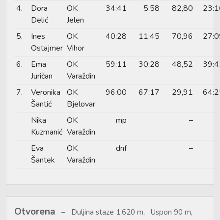
4.
Dora
OK
34:41
5:58
82,80
23:1
Delić
Jelen
5.
Ines
OK
40:28
11:45
70,96
27:0
Ostajmer
Vihor
6.
Ema
OK
59:11
30:28
48,52
39:4
Juričan
Varaždin
7.
Veronika
OK
96:00
67:17
29,91
64:2
Šantić
Bjelovar
Nika
OK
mp
–
Kuzmanić
Varaždin
Eva
OK
dnf
–
Šantek
Varaždin
Otvorena
Duljina staze 1.620 m, Uspon 90 m,