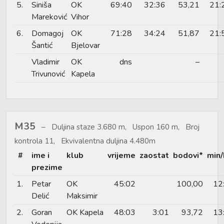
5.
Siniša
OK
69:40
32:36
53,21
21:
Mareković
Vihor
6.
Domagoj
OK
71:28
34:24
51,87
21:
Šantić
Bjelovar
Vladimir
OK
dns
–
Trivunović
Kapela
M35
Duljina staze 3.680 m, Uspon 160 m, Broj
kontrola 11, Ekvivalentna duljina 4.480m
#
ime i
klub
vrijeme
zaostat
bodovi*
min
prezime
1.
Petar
OK
45:02
100,00
12
Delić
Maksimir
2.
Goran
OK Kapela
48:03
3:01
93,72
13