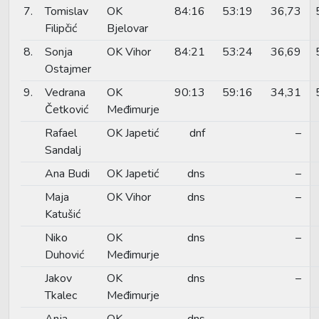
7.
Tomislav
OK
84:16
53:19
36,73
Filipčić
Bjelovar
8.
Sonja
OK Vihor
84:21
53:24
36,69
Ostajmer
9.
Vedrana
OK
90:13
59:16
34,31
Četković
Međimurje
Rafael
OK Japetić
dnf
–
Sandalj
Ana Budi
OK Japetić
dns
–
Maja
OK Vihor
dns
–
Katušić
Niko
OK
dns
–
Duhović
Međimurje
Jakov
OK
dns
–
Tkalec
Međimurje
Anja
OK
dns
–