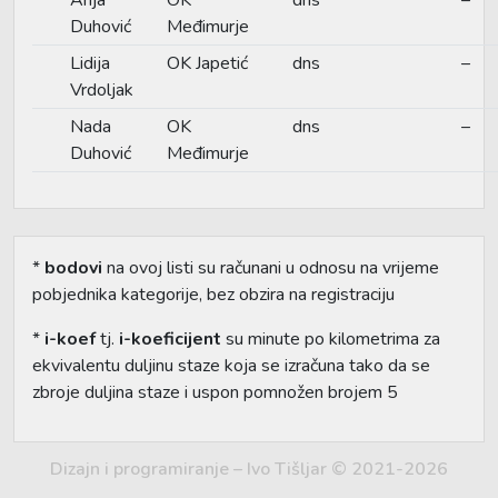
Duhović
Međimurje
Lidija
OK Japetić
dns
–
Vrdoljak
Nada
OK
dns
–
Duhović
Međimurje
*
bodovi
na ovoj listi su računani u odnosu na vrijeme
pobjednika kategorije, bez obzira na registraciju
*
i-koef
tj.
i-koeficijent
su minute po kilometrima za
ekvivalentu duljinu staze koja se izračuna tako da se
zbroje duljina staze i uspon pomnožen brojem 5
Dizajn i programiranje – Ivo Tišljar © 2021-2026