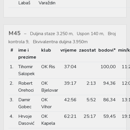
Labaš
Varaždin
M45
Duljina staze 3.250 m, Uspon 140 m, Broj
kontrola 9, Ekvivalentna duljina 3.950m
#
ime i
klub
vrijeme
zaostat
bodovi*
min/
prezime
1.
Tihomir
OK Ris
37:04
100,00
11:
Salopek
2.
Robert
OK
39:17
2:13
94,36
12:
Orehoci
Bjelovar
3.
Damir
OK
42:56
5:52
86,34
13:
Gobec
Vihor
4.
Hrvoje
OK
62:21
25:17
59,45
19:
Dasović
Kapela