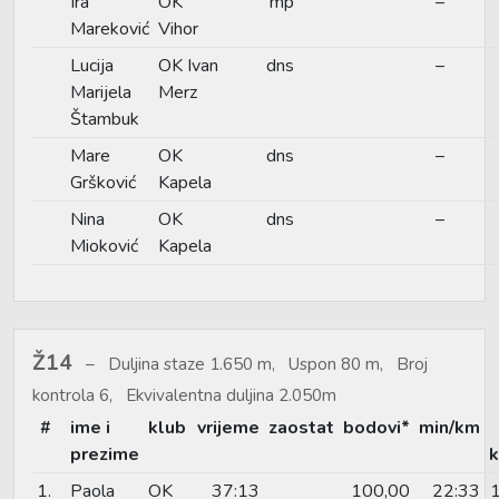
Ira
OK
mp
–
Mareković
Vihor
Lucija
OK Ivan
dns
–
Marijela
Merz
Štambuk
Mare
OK
dns
–
Gršković
Kapela
Nina
OK
dns
–
Mioković
Kapela
Ž14
Duljina staze 1.650 m, Uspon 80 m, Broj
kontrola 6, Ekvivalentna duljina 2.050m
#
ime i
klub
vrijeme
zaostat
bodovi*
min/km
prezime
k
1.
Paola
OK
37:13
100,00
22:33