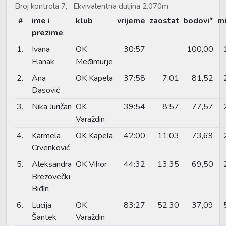
Broj kontrola 7, Ekvivalentna duljina 2.070m
#
ime i
klub
vrijeme
zaostat
bodovi*
m
prezime
1.
Ivana
OK
30:57
100,00
Flanak
Međimurje
2.
Ana
OK Kapela
37:58
7:01
81,52
Dasović
3.
Nika Juričan
OK
39:54
8:57
77,57
Varaždin
4.
Karmela
OK Kapela
42:00
11:03
73,69
Crvenković
5.
Aleksandra
OK Vihor
44:32
13:35
69,50
Brezovečki
Biđin
6.
Lucija
OK
83:27
52:30
37,09
Šantek
Varaždin