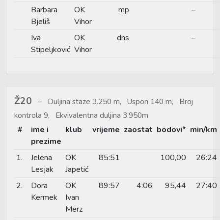
Barbara
OK
mp
–
Bjeliš
Vihor
Iva
OK
dns
–
Stipeljković
Vihor
Ž20
Duljina staze 3.250 m, Uspon 140 m, Broj
kontrola 9, Ekvivalentna duljina 3.950m
#
ime i
klub
vrijeme
zaostat
bodovi*
min/km
prezime
1.
Jelena
OK
85:51
100,00
26:24
Lesjak
Japetić
2.
Dora
OK
89:57
4:06
95,44
27:40
Kermek
Ivan
Merz