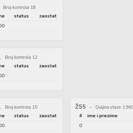
 Broj kontrola 18
me
status
zaostat
00
, Broj kontrola 12
me
status
zaostat
00
Ž55
, Broj kontrola 15
Duljina staze 1.9
me
status
zaostat
#
ime i prezime
00
0