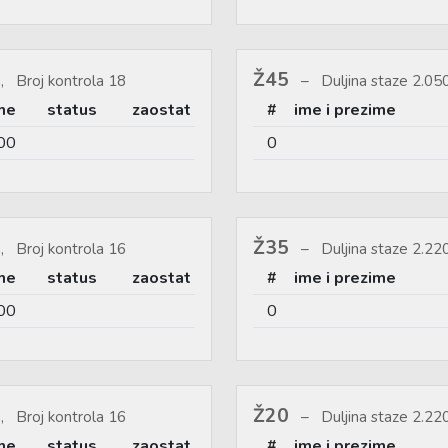
Ž45
, Broj kontrola 18
Duljina staze 2.0
me
status
zaostat
#
ime i prezime
00
0
Ž35
, Broj kontrola 16
Duljina staze 2.2
me
status
zaostat
#
ime i prezime
00
0
Ž20
, Broj kontrola 16
Duljina staze 2.2
me
status
zaostat
#
ime i prezime