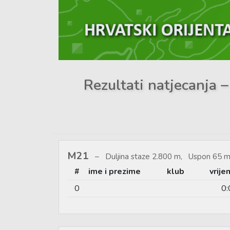
Rezultati natjecanja –
M21
Duljina staze 2.800 m, Uspon 65 m
#
ime i prezime
klub
vrije
0
0: