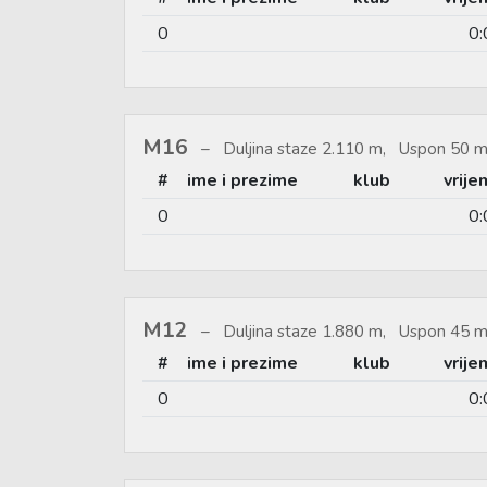
0
0:
M16
Duljina staze 2.110 m, Uspon 50 m
#
ime i prezime
klub
vrije
0
0:
M12
Duljina staze 1.880 m, Uspon 45 m
#
ime i prezime
klub
vrije
0
0: