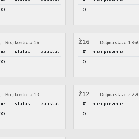
00
0
Ž16
, Broj kontrola 15
Duljina staze 1.9
me
status
zaostat
#
ime i prezime
00
0
Ž12
, Broj kontrola 13
Duljina staze 2.2
me
status
zaostat
#
ime i prezime
00
0