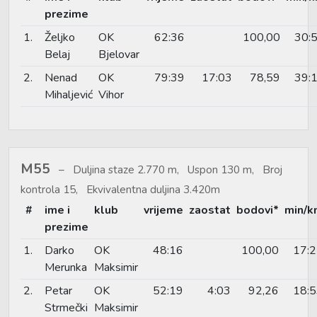
prezime
1.
Željko
OK
62:36
100,00
30:
Belaj
Bjelovar
2.
Nenad
OK
79:39
17:03
78,59
39:
Mihaljević
Vihor
M55
Duljina staze 2.770 m, Uspon 130 m, Broj
kontrola 15, Ekvivalentna duljina 3.420m
#
ime i
klub
vrijeme
zaostat
bodovi*
min/k
prezime
1.
Darko
OK
48:16
100,00
17:
Merunka
Maksimir
2.
Petar
OK
52:19
4:03
92,26
18:
Strmečki
Maksimir