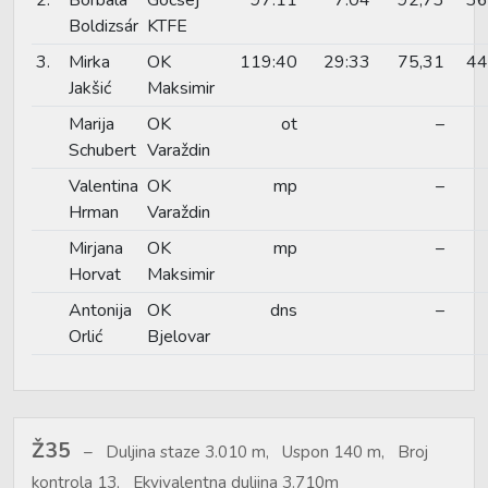
Boldizsár
KTFE
3.
Mirka
OK
119:40
29:33
75,31
44
Jakšić
Maksimir
Marija
OK
ot
–
Schubert
Varaždin
Valentina
OK
mp
–
Hrman
Varaždin
Mirjana
OK
mp
–
Horvat
Maksimir
Antonija
OK
dns
–
Orlić
Bjelovar
Ž35
Duljina staze 3.010 m, Uspon 140 m, Broj
kontrola 13, Ekvivalentna duljina 3.710m