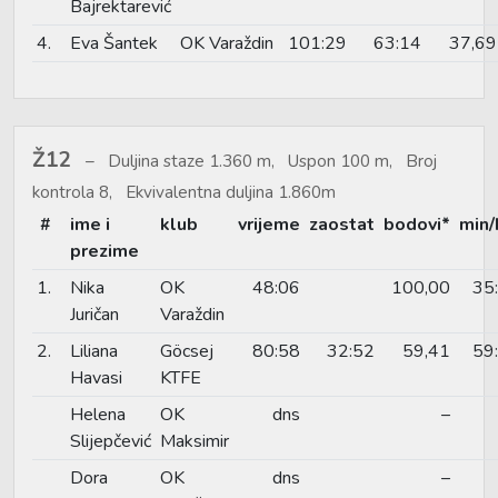
Bajrektarević
4.
Eva Šantek
OK Varaždin
101:29
63:14
37,69
Ž12
Duljina staze 1.360 m, Uspon 100 m, Broj
kontrola 8, Ekvivalentna duljina 1.860m
#
ime i
klub
vrijeme
zaostat
bodovi*
min
prezime
1.
Nika
OK
48:06
100,00
35
Juričan
Varaždin
2.
Liliana
Göcsej
80:58
32:52
59,41
59
Havasi
KTFE
Helena
OK
dns
–
Slijepčević
Maksimir
Dora
OK
dns
–