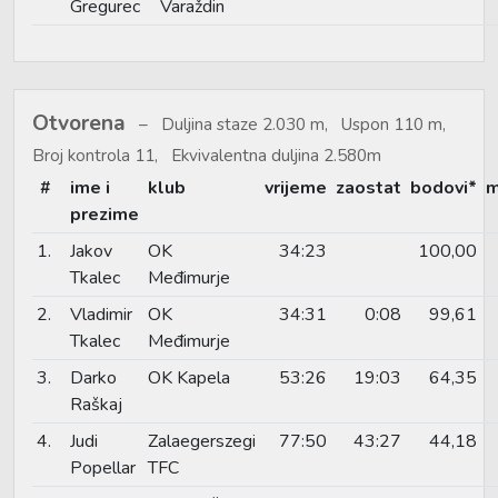
Gregurec
Varaždin
Otvorena
Duljina staze 2.030 m, Uspon 110 m,
Broj kontrola 11, Ekvivalentna duljina 2.580m
#
ime i
klub
vrijeme
zaostat
bodovi*
m
prezime
1.
Jakov
OK
34:23
100,00
Tkalec
Međimurje
2.
Vladimir
OK
34:31
0:08
99,61
Tkalec
Međimurje
3.
Darko
OK Kapela
53:26
19:03
64,35
Raškaj
4.
Judi
Zalaegerszegi
77:50
43:27
44,18
Popellar
TFC