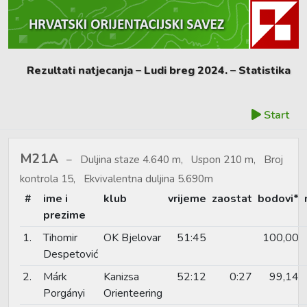
Rezultati natjecanja – Ludi breg 2024. – Statistika
Start
M21A
Duljina staze 4.640 m, Uspon 210 m, Broj
kontrola 15, Ekvivalentna duljina 5.690m
#
ime i
klub
vrijeme
zaostat
bodovi*
prezime
1.
Tihomir
OK Bjelovar
51:45
100,00
Despetović
2.
Márk
Kanizsa
52:12
0:27
99,14
Porgányi
Orienteering