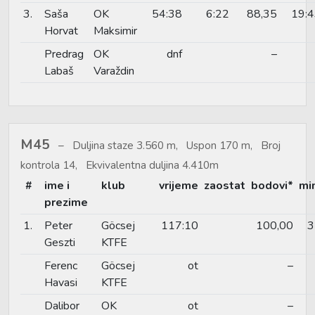
3.
Saša
OK
54:38
6:22
88,35
19:
Horvat
Maksimir
Predrag
OK
dnf
–
Labaš
Varaždin
M45
Duljina staze 3.560 m, Uspon 170 m, Broj
kontrola 14, Ekvivalentna duljina 4.410m
#
ime i
klub
vrijeme
zaostat
bodovi*
mi
prezime
1.
Peter
Göcsej
117:10
100,00
3
Geszti
KTFE
Ferenc
Göcsej
ot
–
Havasi
KTFE
Dalibor
OK
ot
–