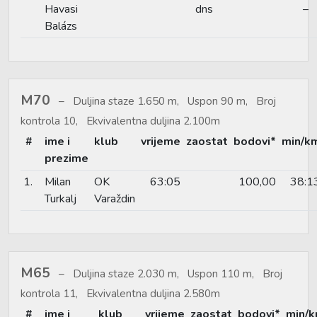
Havasi
dns
–
Balázs
M70
Duljina staze 1.650 m, Uspon 90 m, Broj
kontrola 10, Ekvivalentna duljina 2.100m
#
ime i
klub
vrijeme
zaostat
bodovi*
min/k
prezime
1.
Milan
OK
63:05
100,00
38:1
Turkalj
Varaždin
M65
Duljina staze 2.030 m, Uspon 110 m, Broj
kontrola 11, Ekvivalentna duljina 2.580m
#
ime i
klub
vrijeme
zaostat
bodovi*
min/