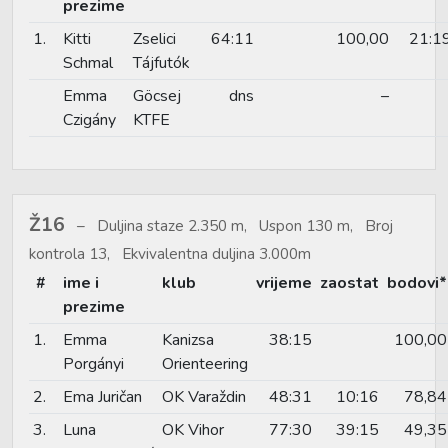
prezime
1.
Kitti
Zselici
64:11
100,00
21:1
Schmal
Tájfutók
Emma
Göcsej
dns
–
Czigány
KTFE
Ž16
Duljina staze 2.350 m, Uspon 130 m, Broj
kontrola 13, Ekvivalentna duljina 3.000m
#
ime i
klub
vrijeme
zaostat
bodovi*
prezime
1.
Emma
Kanizsa
38:15
100,00
Porgányi
Orienteering
2.
Ema Juričan
OK Varaždin
48:31
10:16
78,84
3.
Luna
OK Vihor
77:30
39:15
49,35