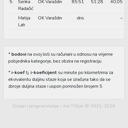
5.
Senka
OK Varaždin
85:51
51:28
40,05
Radačić
Matija
OK Varaždin
dns
–
Lah
*
bodovi
na ovoj listi su računani u odnosu na vrijeme
pobjednika kategorije, bez obzira na registraciju
*
i-koef
tj.
i-koeficijent
su minute po kilometrima za
ekvivalentu duljinu staze koja se izračuna tako da se
zbroje duljina staze i uspon pomnožen brojem 5
Dizajn i programiranje – Ivo Tišljar © 2021-2026