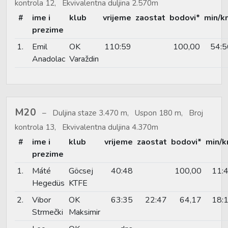
kontrola 12, Ekvivalentna duljina 2.570m
#
ime i
klub
vrijeme
zaostat
bodovi*
min/k
prezime
1.
Emil
OK
110:59
100,00
54:5
Anadolac
Varaždin
M20
Duljina staze 3.470 m, Uspon 180 m, Broj
kontrola 13, Ekvivalentna duljina 4.370m
#
ime i
klub
vrijeme
zaostat
bodovi*
min/
prezime
1.
Máté
Göcsej
40:48
100,00
11:
Hegedüs
KTFE
2.
Vibor
OK
63:35
22:47
64,17
18:
Strmečki
Maksimir