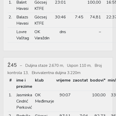
1.
Balint
Göcsej
23:01
100,00
16:5
Havasi
KTFE
2.
Balazs
Göcsej
30:46
7:45
74,81
22:3
Havasi
KTFE
Lovre
OK
dns
–
Vaštag
Varaždin
Ž45
Duljina staze 2.670 m, Uspon 110 m, Broj
kontrola 13, Ekvivalentna duljina 3.220m
#
ime i
klub
vrijeme
zaostat
bodovi*
min
prezime
1.
Jasminka
OK
90:07
100,00
33
Cindrić
Međimurje
Perković
2.
Borbála
Göcsej
97:11
7:04
92,73
36