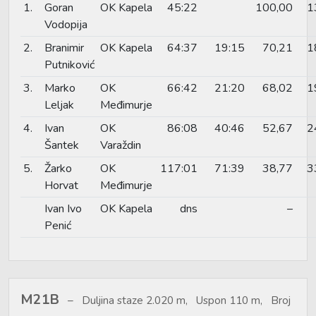
1.
Goran
OK Kapela
45:22
100,00
1
Vodopija
2.
Branimir
OK Kapela
64:37
19:15
70,21
1
Putniković
3.
Marko
OK
66:42
21:20
68,02
1
Leljak
Međimurje
4.
Ivan
OK
86:08
40:46
52,67
2
Šantek
Varaždin
5.
Žarko
OK
117:01
71:39
38,77
3
Horvat
Međimurje
Ivan Ivo
OK Kapela
dns
–
Penić
M21B
Duljina staze 2.020 m, Uspon 110 m, Broj