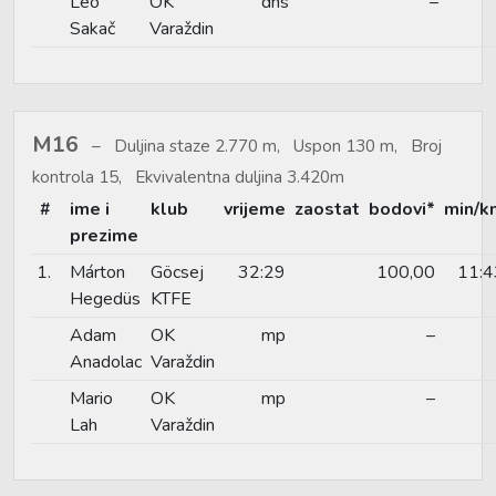
Leo
OK
dns
–
Sakač
Varaždin
M16
Duljina staze 2.770 m, Uspon 130 m, Broj
kontrola 15, Ekvivalentna duljina 3.420m
#
ime i
klub
vrijeme
zaostat
bodovi*
min/k
prezime
1.
Márton
Göcsej
32:29
100,00
11:4
Hegedüs
KTFE
Adam
OK
mp
–
Anadolac
Varaždin
Mario
OK
mp
–
Lah
Varaždin