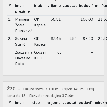
#
ime i
klub
vrijeme
zaostat
bodovi*
min/k
prezime
1.
Marijana
OK
65:51
100,00
21:5
Žgela
Kapela
Putniković
2.
Suzana
OK
67:45
1:54
97,20
22:3
Stanić
Kapela
Zsuzsanna
Göcsej
ot
–
Havasine
KTFE
Beke
Ž20
Duljina staze 3.010 m, Uspon 140 m, Broj
kontrola 13, Ekvivalentna duljina 3.710m
#
ime i
klub
vrijeme
zaostat
bodovi*
min/k