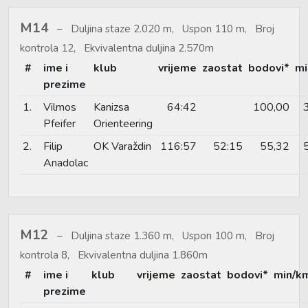
M14
Duljina staze 2.020 m, Uspon 110 m, Broj
kontrola 12, Ekvivalentna duljina 2.570m
#
ime i
klub
vrijeme
zaostat
bodovi*
mi
prezime
1.
Vilmos
Kanizsa
64:42
100,00
Pfeifer
Orienteering
2.
Filip
OK Varaždin
116:57
52:15
55,32
Anadolac
M12
Duljina staze 1.360 m, Uspon 100 m, Broj
kontrola 8, Ekvivalentna duljina 1.860m
#
ime i
klub
vrijeme
zaostat
bodovi*
min/k
prezime