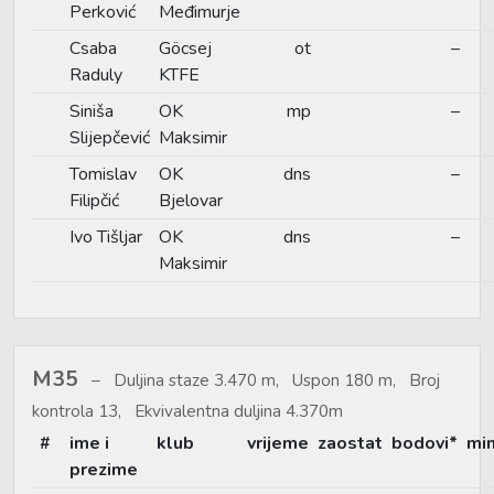
Perković
Međimurje
Csaba
Göcsej
ot
–
Raduly
KTFE
Siniša
OK
mp
–
Slijepčević
Maksimir
Tomislav
OK
dns
–
Filipčić
Bjelovar
Ivo Tišljar
OK
dns
–
Maksimir
M35
Duljina staze 3.470 m, Uspon 180 m, Broj
kontrola 13, Ekvivalentna duljina 4.370m
#
ime i
klub
vrijeme
zaostat
bodovi*
mi
prezime